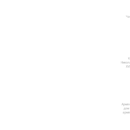
Ча
К
Никол
ХV
Армян
дом 
армя