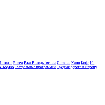
Николая
Евреи
Ежи Володыёвский
История
Кино
Кофе
На
В. Бортко
Театральные программки
Трудная дорога в Европу