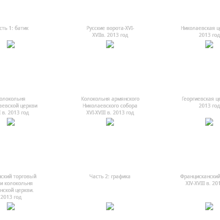
сть 1: батик
Русские ворота-ХVI-
Николаевская ц
ХVIIв. 2013 год
2013 год
олокольня
Колокольня армянского
Георгиевская ц
аевской церкви
Николаевского собора
2013 год
I в. 2013 год
ХVI-ХVIII в. 2013 год
ский торговый
Часть 2: графика
Францисканский
и колокольня
ХIV-ХVIII в. 20
нской церкви.
2013 год