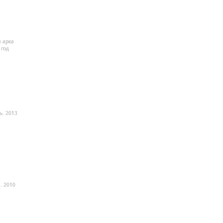
 арка
 год
ь. 2013
. 2010