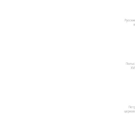
Русские
в
Польс
XV
Пет
церковь