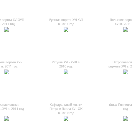
 ворота XVI-XVII
Русские ворота XVI-XVII
Польские ворот
. 2011 год
в. 2011 год
XVIIв. 2011 
кие ворота XVI-
Ратуша ХVI - ХVIII в.
Петропавлов
I в. 2011 год
2010 год.
церковь XVI в. 
ропавловская
Кафедральный костел
Улица Пятницка
 XVI в. 2011 год
Петра и Павла ХV - ХIХ
год
в. 2010 год