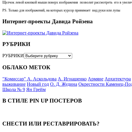
Щелчок левой кнопкой мыши поверх изображения позволит рассмотреть его в увели
PS. Только для изображений, на которых курсор принимает вид руки или лупы
Интернет-проекты Давида Ройзена
РУБРИКИ
РУБРИКИ
ОБЛАКО МЕТОК
"Комиссар" А. Аскольдова
А. Игнащенко
Армяне
Архитектура
выживание
Новый год
О. Д. Жудина
Окрестности Каменец-По
Школа № 9
Ян Грейм
В СТИЛЕ PIN UP ПОСТЕРОВ
СНЕСТИ ИЛИ РЕСТАВРИРОВАТЬ?