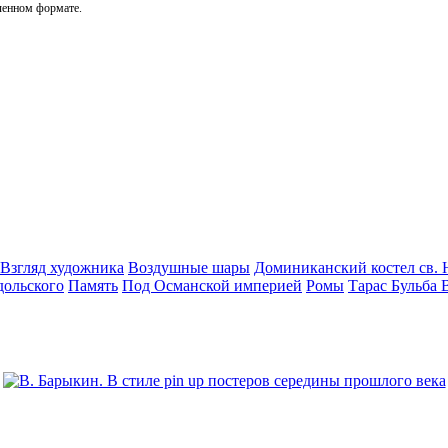
ченном формате.
Взгляд художника
Воздушные шары
Доминиканский костел св. 
дольского
Память
Под Османской империей
Ромы
Тарас Бульба 