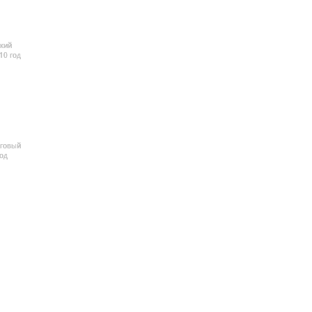
кий
10 год
рговый
од