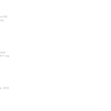
а XVI-
год
ская
2011 год
я. 2010