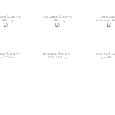
тная башня ХVII
Казематная башня ХVII
Доминиканс
. 2011 год
в. 2011 год
монастырь. 20
ская башня XVI-
Гончарская башня XVI-
Армянский то
I в. 2011 год
XVIIв. 2011 год
дом 2011 г