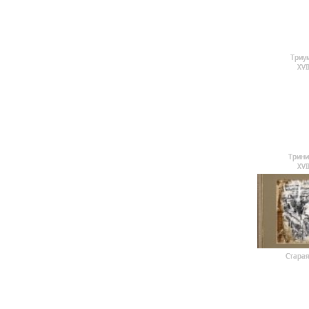
Триу
ХVI
Трини
ХVI
Старая