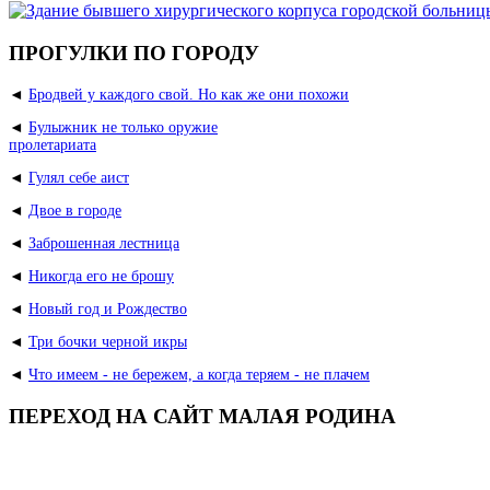
ПРОГУЛКИ ПО ГОРОДУ
◄
Бродвей у каждого свой. Но как же они похожи
◄
Булыжник не только оружие
пролетариата
◄
Гулял себе аист
◄
Двое в городе
◄
Заброшенная лестница
◄
Никогда его не брошу
◄
Новый год и Рождество
◄
Три бочки черной икры
◄
Что имеем - не бережем, а когда теряем - не плачем
ПЕРЕХОД НА САЙТ МАЛАЯ РОДИНА