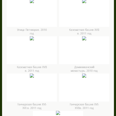
Улица Пятницкая. 2010
Казематная башня ХVII
год
в. 2011 год
Казематная башня ХVII
Доминиканский
в. 2011 год
монастырь. 2010 год
Гончарская башня XVI-
Гончарская башня XVI-
XVI в. 2011 год
XVIIв. 2011 год