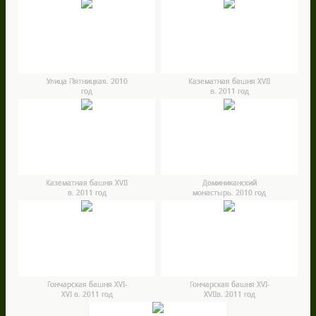
Улица Пятницкая. 2010
Казематная башня ХVII
год
в. 2011 год
Казематная башня ХVII
Доминиканский
в. 2011 год
монастырь. 2010 год
Гончарская башня XVI-
Гончарская башня XVI-
XVI в. 2011 год
XVIIв. 2011 год