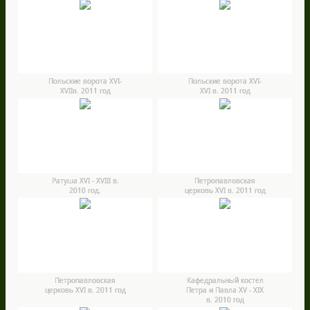
Польские ворота XVI-
Польские ворота XVI-
XVIIв. 2011 год
XVI в. 2011 год
Ратуша ХVI - ХVIII в.
Петропавловская
2010 год.
церковь XVI в. 2011 год
Петропавловская
Кафедральный костел
церковь XVI в. 2011 год
Петра и Павла ХV - ХIХ
в. 2010 год