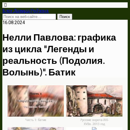
Блог Давида Ройзена
16.08.2024
Нелли Павлова: графика
из цикла "Легенды и
реальность (Подолия.
Волынь)". Батик
Часть 1: батик
Русские ворота-ХVI-
ХVIIв. 2013 год