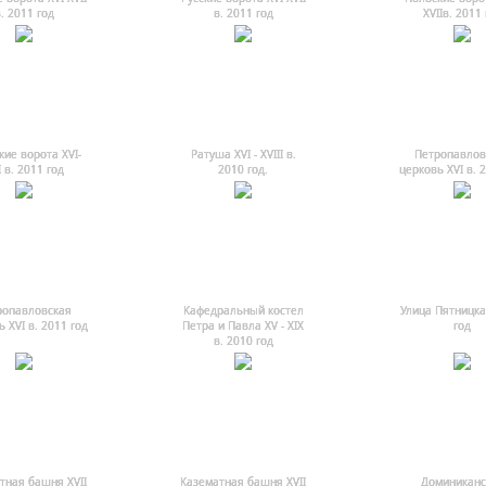
. 2011 год
в. 2011 год
XVIIв. 2011 
кие ворота XVI-
Ратуша ХVI - ХVIII в.
Петропавлов
I в. 2011 год
2010 год.
церковь XVI в. 
ропавловская
Кафедральный костел
Улица Пятницка
 XVI в. 2011 год
Петра и Павла ХV - ХIХ
год
в. 2010 год
тная башня ХVII
Казематная башня ХVII
Доминиканс