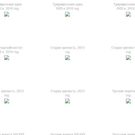
мфальная арка
Триумфальная арка
Триумфальная
II в. 2010 год
ХVIII в 2010 год
ХVIII в. 2010
тарский костел
Старая крепость. 2013
Старая крепост
II в. 2010 год
год
год
 крепость. 2013
Старая крепость. 2013
Русские ворота
год
год
год
 ворота XVI-XVII
Русские ворота XVI-XVII
Польские ворот