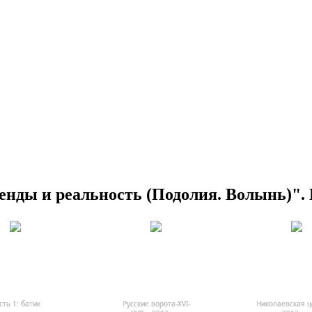
енды и реальность (Подолия. Волынь)".
сть 1: батик
Русские ворота-ХVI-
Николаевская ц