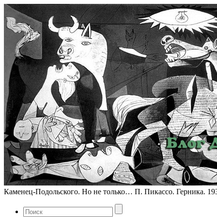
Каменец-Подольского. Но не только… П. Пикассо. Герника. 19