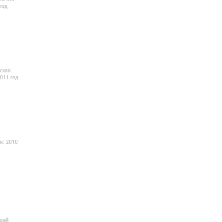
год
ская
2011 год
я. 2010
кий