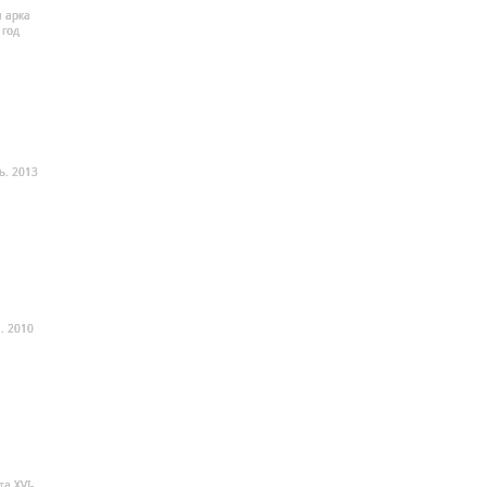
 арка
 год
ь. 2013
. 2010
а XVI-