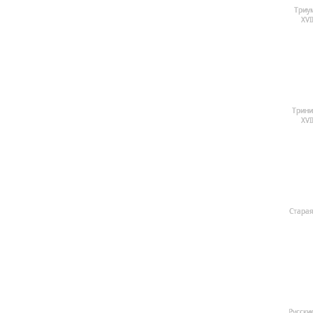
Триу
ХVI
Трини
ХVI
Старая
Русские