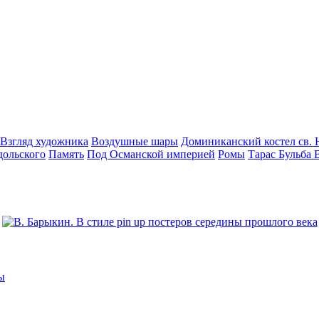
Взгляд художника
Воздушные шары
Доминиканский костел св. 
дольского
Память
Под Османской империей
Ромы
Тарас Бульба 