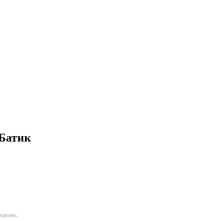
 Батик
ерковь.