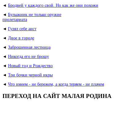
◄
Бродвей у каждого свой. Но как же они похожи
◄
Булыжник не только оружие
пролетариата
◄
Гулял себе аист
◄
Двое в городе
◄
Заброшенная лестница
◄
Никогда его не брошу
◄
Новый год и Рождество
◄
Три бочки черной икры
◄
Что имеем - не бережем, а когда теряем - не плачем
ПЕРЕХОД НА САЙТ МАЛАЯ РОДИНА