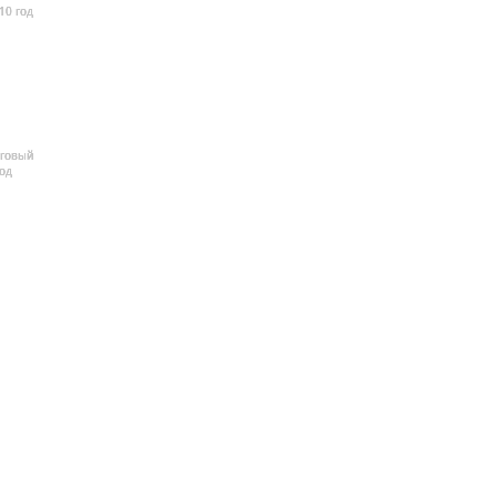
10 год
рговый
од