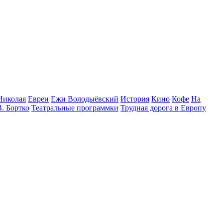
Николая
Евреи
Ежи Володыёвский
История
Кино
Кофе
На
В. Бортко
Театральные программки
Трудная дорога в Европу