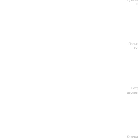
в
Польс
XV
Пет
церковь
Казема