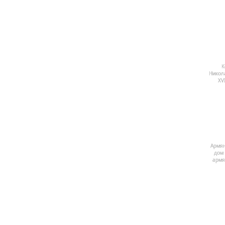
К
Никол
ХV
Армян
дом 
армя