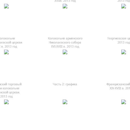
ХVIIв. 2013 год
2013 год
олокольня
Колокольня армянского
Георгиевская ц
аевской церкви
Николаевского собора
2013 год
I в. 2013 год
ХVI-ХVIII в. 2013 год
ский торговый
Часть 2: графика
Францисканский
и колокольня
ХIV-ХVIII в. 20
нской церкви.
2013 год