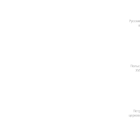
Русские
в
Польс
XV
Пет
церковь