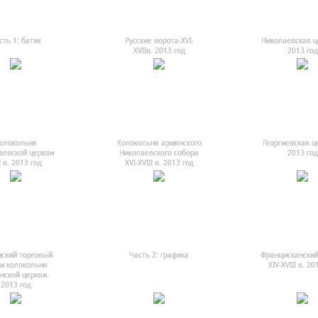
сть 1: батик
Русские ворота-ХVI-
Николаевская ц
ХVIIв. 2013 год
2013 год
олокольня
Колокольня армянского
Георгиевская ц
аевской церкви
Николаевского собора
2013 год
I в. 2013 год
ХVI-ХVIII в. 2013 год
ский торговый
Часть 2: графика
Францисканский
и колокольня
ХIV-ХVIII в. 20
нской церкви.
2013 год