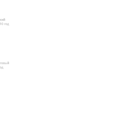
кий
10 год
рговый
од