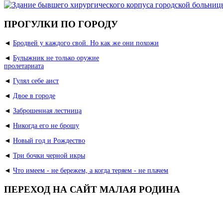
ПРОГУЛКИ ПО ГОРОДУ
◄
Бродвей у каждого свой. Но как же они похожи
◄
Булыжник не только оружие
пролетариата
◄
Гулял себе аист
◄
Двое в городе
◄
Заброшенная лестница
◄
Никогда его не брошу
◄
Новый год и Рождество
◄
Три бочки черной икры
◄
Что имеем - не бережем, а когда теряем - не плачем
ПЕРЕХОД НА САЙТ МАЛАЯ РОДИНА