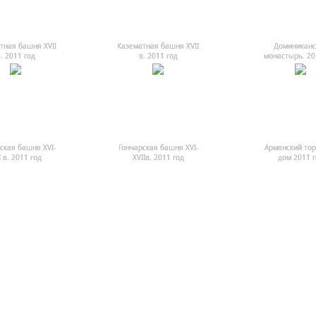
тная башня ХVII
Казематная башня ХVII
Доминиканс
. 2011 год
в. 2011 год
монастырь. 20
ская башня XVI-
Гончарская башня XVI-
Армянский то
I в. 2011 год
XVIIв. 2011 год
дом 2011 г