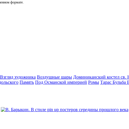
ченном формате.
Взгляд художника
Воздушные шары
Доминиканский костел св. 
дольского
Память
Под Османской империей
Ромы
Тарас Бульба 