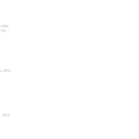
 арка
 год
ь. 2013
. 2010