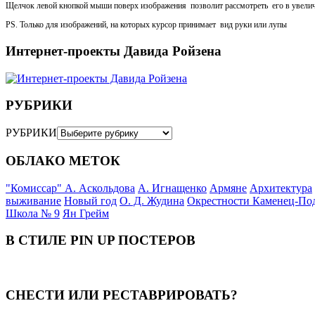
Щелчок левой кнопкой мыши поверх изображения позволит рассмотреть его в увели
PS. Только для изображений, на которых курсор принимает вид руки или лупы
Интернет-проекты Давида Ройзена
РУБРИКИ
РУБРИКИ
ОБЛАКО МЕТОК
"Комиссар" А. Аскольдова
А. Игнащенко
Армяне
Архитектура
выживание
Новый год
О. Д. Жудина
Окрестности Каменец-По
Школа № 9
Ян Грейм
В СТИЛЕ PIN UP ПОСТЕРОВ
СНЕСТИ ИЛИ РЕСТАВРИРОВАТЬ?