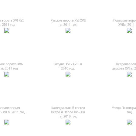
 ворота XVI-XVII
Русские ворота XVI-XVII
Польские ворот
. 2011 год
в. 2011 год
XVIIв. 2011 
кие ворота XVI-
Ратуша ХVI - ХVIII в.
Петропавлов
I в. 2011 год
2010 год.
церковь XVI в. 
ропавловская
Кафедральный костел
Улица Пятницка
 XVI в. 2011 год
Петра и Павла ХV - ХIХ
год
в. 2010 год