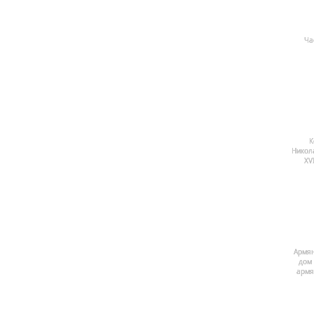
Ча
К
Никол
ХV
Армян
дом 
армя