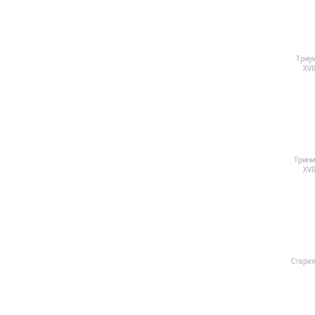
Триу
ХVI
Трини
ХVI
Старая