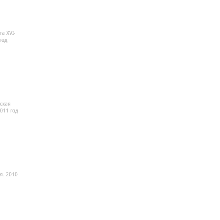
а XVI-
год
ская
2011 год
я. 2010