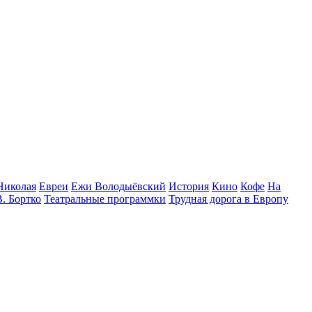
Николая
Евреи
Ежи Володыёвский
История
Кино
Кофе
На
В. Бортко
Театральные программки
Трудная дорога в Европу