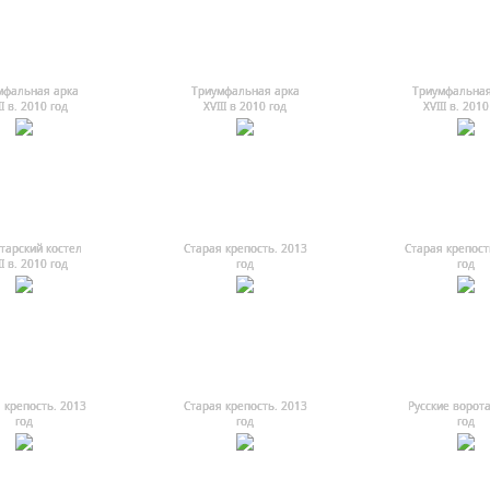
мфальная арка
Триумфальная арка
Триумфальная
II в. 2010 год
ХVIII в 2010 год
ХVIII в. 2010
тарский костел
Старая крепость. 2013
Старая крепост
II в. 2010 год
год
год
 крепость. 2013
Старая крепость. 2013
Русские ворота
год
год
год