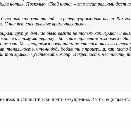
забыла ноты». Поскольку «Твой шанс» – это театральный фестива
 было никаких ограничений – в репертуар входили песни 20-х год
х. У нас нет специальных временных рамок...
бирали группу, для нас было важно не только как играют и вы
осится к этому материалу с большим трепетом и любовью. Это 
овую жизнь. Мы стараемся сохранить их стилистическую аутен
, тональность, что-нибудь добавить в проигрыш, как часто д
ли той музыки, чувствовать жанр. Искренность, честность, та
 на язык и стилистически почти безупречны. Им бы еще талант