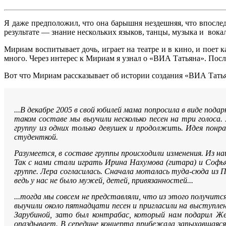
Я даже предположил, что она барышня нездешняя, что впосле
результате — знание нескольких языков, танцы, музыка и вок
Мириам воспитывает дочь, играет на театре и в кино, и поет 
много. Через интерес к Мириам я узнал о «ВИА Татьяна». Пос
Вот что Мириам рассказывает об истории создания «ВИА Тать
...В декабре 2005 в свой юбилей мама попросила в виде пода
таком составе мы выучили несколько песен на три голоса.
группу из одних только девушек и продолжить. Идея понра
студенткой.
Разумеется, в составе группы происходили изменения. Из на
Так с нами стали играть Ирина Нахумова (гитара) и Софья 
группе. Лера согласилась. Сначала моталась туда-сюда из П
ведь у нас не было мужей, детей, привязанностей...
...тогда мы совсем не представляли, что из этого получитс
выучили около пятнадцати песен и пригласили на выступлен
Зарубиной, зато был контрабас, который нам подарил Же
опаздывает. В середине концерта прибежала запыхавшаяся 