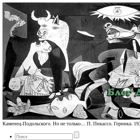
Каменец-Подольского. Но не только… П. Пикассо. Герника. 19