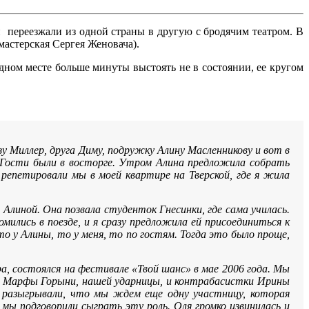
 переезжали из одной страны в другую с бродячим театром. В
мастерская Сергея Женовача).
одном месте больше минуты выстоять не в состоянии, ее кругом
изу Миллер, друга Диму, подружку Алину Масленникову и вот в
е. Гости были в восторге. Утром Алина предложила собрать
 репетировали мы в моей квартире на Тверской, где я жила
 Алиной. Она позвала студенток Гнесинки, где сама училась.
мились в поезде, и я сразу предложила ей присоединиться к
то у Алины, то у меня, то по гостям. Тогда это было проще,
ра, состоялся на фестивале «Твой шанс» в мае 2006 года. Мы
было Марфы Горыни, нашей ударницы, и контрабасистки Ирины
а разыгрывали, что мы ждем еще одну участницу, которая
мы подговорили сыграть эту роль. Оля громко извинилась и