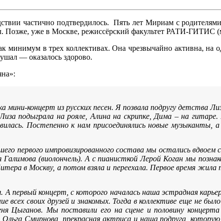
дствии частично подтвердилось. Пять лет Мириам с родителями
ал. Позже, уже в Москве, режиссёрский факультет РАТИ-ГИТИС (
как минимум в трех коллективах. Она чрезвычайно активна, на 
лушал — оказалось здорово.
яна»:
рка мини-концерт из русских песен. Я позвала подругу детства Л
 Лиза подыграла на рояле, Алина на скрипке, Дима – на гитар
вилась. Постепенно к нам присоединялись новые музыканты, а
шего первого импровизированного состава мы остались вдвоем с
Галимова (виолончель). А с пианисткой Лерой Коган мы познако
итера в Москву, а потом взяла и переехала. Первое время жила 
я. А первый концерт, с которого началась наша эстрадная карье
ие всех своих друзей и знакомых. Тогда в коллективе еще не 
ня Цыганов. Мы поставили его на сцене и половину концерт
Ольга Смирнова, прекрасная актриса и наша подруга, которую 