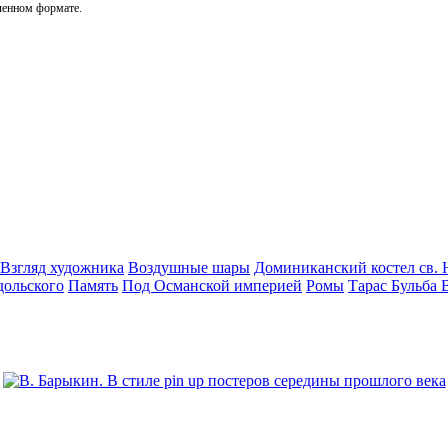
ченном формате.
Взгляд художника
Воздушные шары
Доминиканский костел св. 
дольского
Память
Под Османской империей
Ромы
Тарас Бульба 