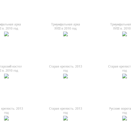
мфальная арка
Триумфальная арка
Триумфальная
II в. 2010 год
ХVIII в 2010 год
ХVIII в. 2010
тарский костел
Старая крепость. 2013
Старая крепост
II в. 2010 год
год
год
 крепость. 2013
Старая крепость. 2013
Русские ворота
год
год
год