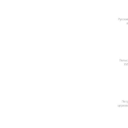
Русские
в
Польс
XV
Пет
церковь