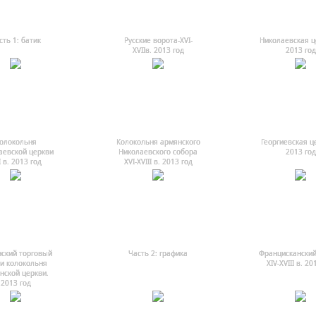
сть 1: батик
Русские ворота-ХVI-
Николаевская ц
ХVIIв. 2013 год
2013 год
олокольня
Колокольня армянского
Георгиевская ц
аевской церкви
Николаевского собора
2013 год
I в. 2013 год
ХVI-ХVIII в. 2013 год
ский торговый
Часть 2: графика
Францисканский
и колокольня
ХIV-ХVIII в. 20
нской церкви.
2013 год