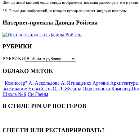
Щелчок левой кнопкой мыши поверх изображения позволит рассмотреть его в увели
PS. Только для изображений, на которых курсор принимает вид руки или лупы
Интернет-проекты Давида Ройзена
РУБРИКИ
РУБРИКИ
ОБЛАКО МЕТОК
"Комиссар" А. Аскольдова
А. Игнащенко
Армяне
Архитектура
выживание
Новый год
О. Д. Жудина
Окрестности Каменец-По
Школа № 9
Ян Грейм
В СТИЛЕ PIN UP ПОСТЕРОВ
СНЕСТИ ИЛИ РЕСТАВРИРОВАТЬ?