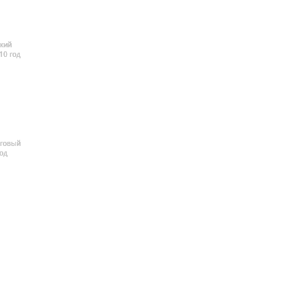
кий
10 год
рговый
од