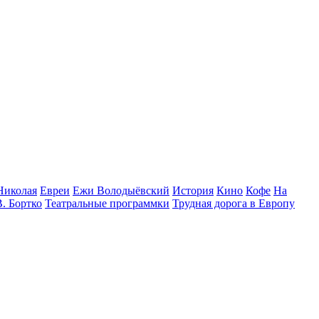
Николая
Евреи
Ежи Володыёвский
История
Кино
Кофе
На
В. Бортко
Театральные программки
Трудная дорога в Европу