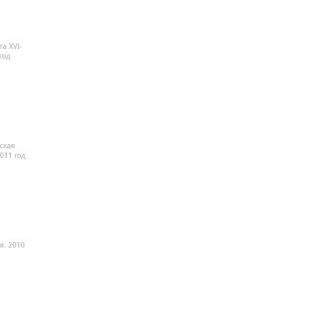
а XVI-
год
ская
2011 год
я. 2010