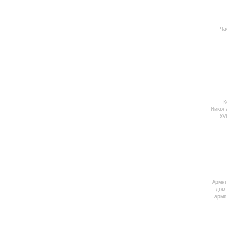
Ча
К
Никол
ХV
Армян
дом 
армя