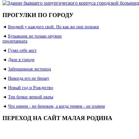
ПРОГУЛКИ ПО ГОРОДУ
◄
Бродвей у каждого свой. Но как же они похожи
◄
Булыжник не только оружие
пролетариата
◄
Гулял себе аист
◄
Двое в городе
◄
Заброшенная лестница
◄
Никогда его не брошу
◄
Новый год и Рождество
◄
Три бочки черной икры
◄
Что имеем - не бережем, а когда теряем - не плачем
ПЕРЕХОД НА САЙТ МАЛАЯ РОДИНА