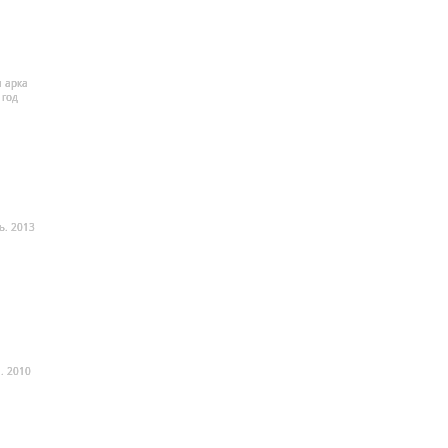
 арка
 год
ь. 2013
. 2010