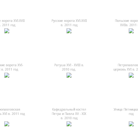
 ворота XVI-XVII
Русские ворота XVI-XVII
Польские ворот
. 2011 год
в. 2011 год
XVIIв. 2011 
кие ворота XVI-
Ратуша ХVI - ХVIII в.
Петропавлов
I в. 2011 год
2010 год.
церковь XVI в. 
ропавловская
Кафедральный костел
Улица Пятницка
 XVI в. 2011 год
Петра и Павла ХV - ХIХ
год
в. 2010 год