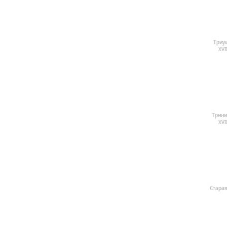
Триу
ХVI
Трини
ХVI
Старая