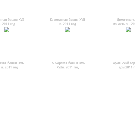
тная башня ХVII
Казематная башня ХVII
Доминиканс
. 2011 год
в. 2011 год
монастырь. 20
ская башня XVI-
Гончарская башня XVI-
Армянский то
I в. 2011 год
XVIIв. 2011 год
дом 2011 г