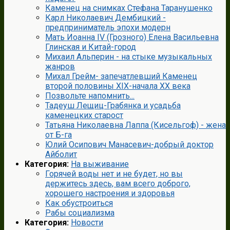
Каменец на снимках Стефана Таранушенко
Карл Николаевич Дембицкий -
предприниматель эпохи модерн
Мать Иоанна IV (Грозного) Елена Васильевна
Глинская и Китай-город
Михаил Альперин - на стыке музыкальных
жанров
Михал Грейм- запечатлевший Каменец
второй половины XIX-начала XX века
Позвольте напомнить...
Тадеуш Лещиц-Грабянка и усадьба
каменецких старост
Татьяна Николаевна Лаппа (Кисельгоф) - жена
от Б-га
Юлий Осипович Манасевич-добрый доктор
Айболит
Категория:
На выживание
Горячей воды нет и не будет, но вы
держитесь здесь, вам всего доброго,
хорошего настроения и здоровья
Как обустроиться
Рабы социализма
Категория:
Новости