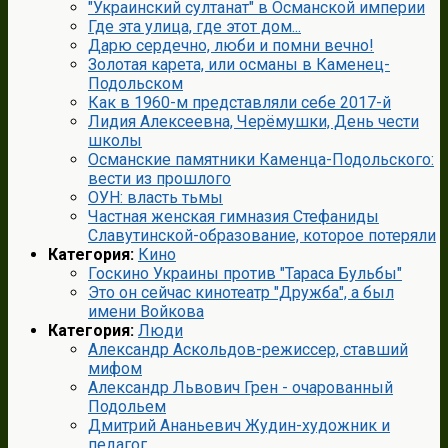
"Украинский султанат" в Османской империи
Где эта улица, где этот дом...
Дарю сердечно, люби и помни вечно!
Золотая карета, или османы в Каменец-
Подольском
Как в 1960-м представляли себе 2017-й
Лидия Алексеевна, Черёмушки, День чести
школы
Османские памятники Каменца-Подольского:
вести из прошлого
ОУН: власть тьмы
Частная женская гимназия Стефаниды
Славутинской-образование, которое потеряли
Категория:
Кино
Госкино Украины против "Тараса Бульбы"
Это он сейчас кинотеатр "Дружба", а был
имени Войкова
Категория:
Люди
Александр Аскольдов-режиссер, ставший
мифом
Александр Львович Грен - очарованный
Подольем
Дмитрий Ананьевич Жудин-художник и
педагог