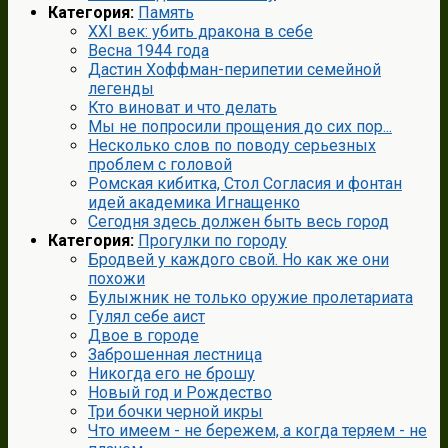
Категория:
Память
XXI век: убить дракона в себе
Весна 1944 года
Дастин Хоффман-перипетии семейной
легенды
Кто виноват и что делать
Мы не попросили прощения до сих пор...
Несколько слов по поводу серьезных
проблем с головой
Ромская кибитка, Стол Согласия и фонтан
идей академика Игнащенко
Сегодня здесь должен быть весь город
Категория:
Прогулки по городу
Бродвей у каждого свой. Но как же они
похожи
Булыжник не только оружие пролетариата
Гулял себе аист
Двое в городе
Заброшенная лестница
Никогда его не брошу
Новый год и Рождество
Три бочки черной икры
Что имеем - не бережем, а когда теряем - не