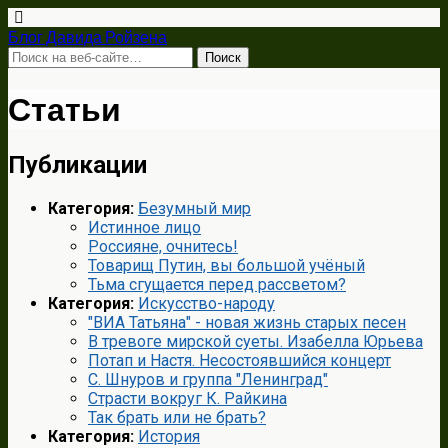
Блог Давида Ройзена
Статьи
Публикации
Категория:
Безумный мир
Истинное лицо
Россияне, очнитесь!
Товарищ Путин, вы большой учёный
Тьма сгущается перед рассветом?
Категория:
Искусство-народу
"ВИА Татьяна" - новая жизнь старых песен
В тревоге мирской суеты. Изабелла Юрьева
Потап и Настя. Несостоявшийся концерт
С. Шнуров и группа "Ленинград"
Страсти вокруг К. Райкина
Так брать или не брать?
Категория:
История