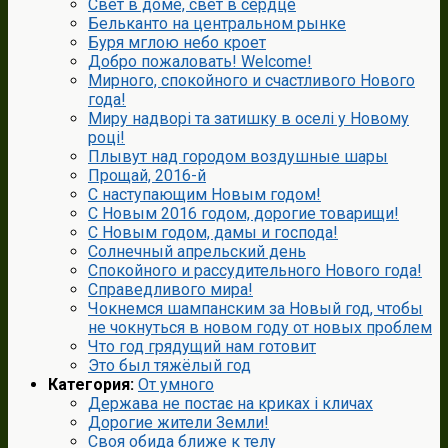
Cвет в доме, свет в сердце
Бельканто на центральном рынке
Буря мглою небо кроет
Добро пожаловать! Welcome!
Мирного, спокойного и счастливого Нового
года!
Миру надворі та затишку в оселі у Новому
році!
Плывут над городом воздушные шары
Прощай, 2016-й
С наступающим Новым годом!
С Новым 2016 годом, дорогие товарищи!
С Новым годом, дамы и господа!
Солнечный апрельский день
Спокойного и рассудительного Нового года!
Справедливого мира!
Чокнемся шампанским за Новый год, чтобы
не чокнуться в новом году от новых проблем
Что год грядущий нам готовит
Это был тяжёлый год
Категория:
От умного
Держава не постає на криках і кличах
Дорогие жители Земли!
Своя обида ближе к телу