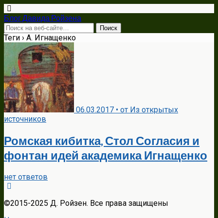
Блог Давида Ройзена
Теги › А. Игнащенко
06.03.2017 • от Из открытых
источников
Ромская кибитка, Стол Согласия и
фонтан идей академика Игнащенко
нет ответов
©2015-2025 Д. Ройзен. Все права защищены