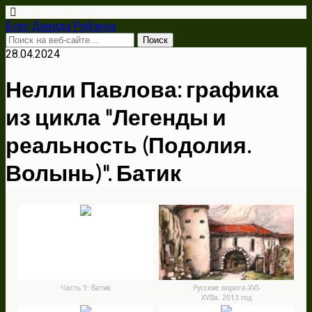
Блог Давида Ройзена
28.04.2024
Нелли Павлова: графика
из цикла "Легенды и
реальность (Подолия.
Волынь)". Батик
Часть 1: батик
Русские ворота-ХVI-
ХVIIв. 2013 год