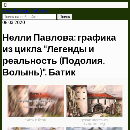
Блог Давида Ройзена
08.03.2020
Нелли Павлова: графика
из цикла "Легенды и
реальность (Подолия.
Волынь)". Батик
Часть 1: батик
Русские ворота-ХVI-
ХVIIв. 2013 год