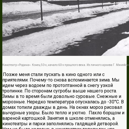
Кинотеатр «Родина». Конец 50-х, начало 60-х прошлого века. Из личного архива Г. Миняйло
Позже меня стали пускать в кино одного или с
приятелями. Почему-то снова вспоминается зима. Мы
идем через водоем по протоптанной в снегу узкой
тропинке. По сторонам сугробы выше нашего роста.
Зимы в то время были довольно суровые. Снежные и
морозные. Нередко температура опускалась до -30°С. В
домах топили дважды в день. На окнах мороз рисовал
вычурные узоры. Было тепло и уютно. Пахло борщом и
вареной картошкой. Занятия в школе отменялись, а
кинотеатры и парки заполнялись галдящей детворой.