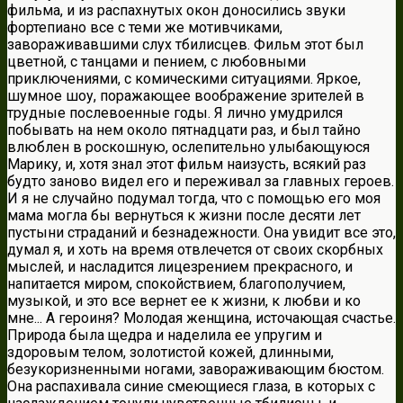
фильма, и из распахнутых окон доносились звуки
фортепиано все с теми же мотивчиками,
завораживавшими слух тбилисцев. Фильм этот был
цветной, с танцами и пением, с любовными
приключениями, с комическими ситуациями. Яркое,
шумное шоу, поражающее воображение зрителей в
трудные послевоенные годы. Я лично умудрился
побывать на нем около пятнадцати раз, и был тайно
влюблен в роскошную, ослепительно улыбающуюся
Марику, и, хотя знал этот фильм наизусть, всякий раз
будто заново видел его и переживал за главных героев.
И я не случайно подумал тогда, что с помощью его моя
мама могла бы вернуться к жизни после десяти лет
пустыни страданий и безнадежности. Она увидит все это,
думал я, и хоть на время отвлечется от своих скорбных
мыслей, и насладится лицезрением прекрасного, и
напитается миром, спокойствием, благополучием,
музыкой, и это все вернет ее к жизни, к любви и ко
мне... А героиня? Молодая женщина, источающая счастье.
Природа была щедра и наделила ее упругим и
здоровым телом, золотистой кожей, длинными,
безукоризненными ногами, завораживающим бюстом.
Она распахивала синие смеющиеся глаза, в которых с