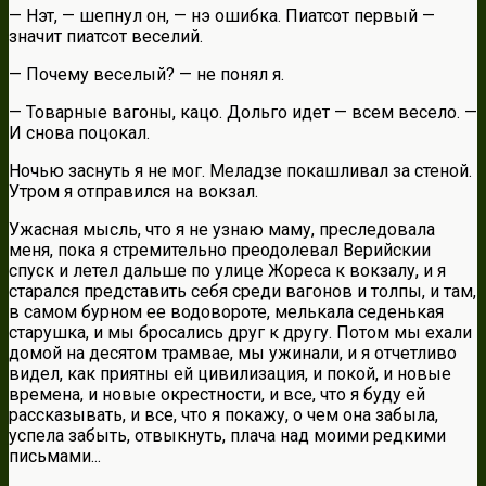
— Нэт, — шепнул он, — нэ ошибка. Пиатсот первый —
значит пиатсот веселий.
— Почему веселый? — не понял я.
— Товарные вагоны, кацо. Дольго идет — всем весело. —
И снова поцокал.
Ночью заснуть я не мог. Меладзе покашливал за стеной.
Утром я отправился на вокзал.
Ужасная мысль, что я не узнаю маму, преследовала
меня, пока я стремительно преодолевал Верийскии
спуск и летел дальше по улице Жореса к вокзалу, и я
старался представить себя среди вагонов и толпы, и там,
в самом бурном ее водовороте, мелькала седенькая
старушка, и мы бросались друг к другу. Потом мы ехали
домой на десятом трамвае, мы ужинали, и я отчетливо
видел, как приятны ей цивилизация, и покой, и новые
времена, и новые окрестности, и все, что я буду ей
рассказывать, и все, что я покажу, о чем она забыла,
успела забыть, отвыкнуть, плача над моими редкими
письмами...