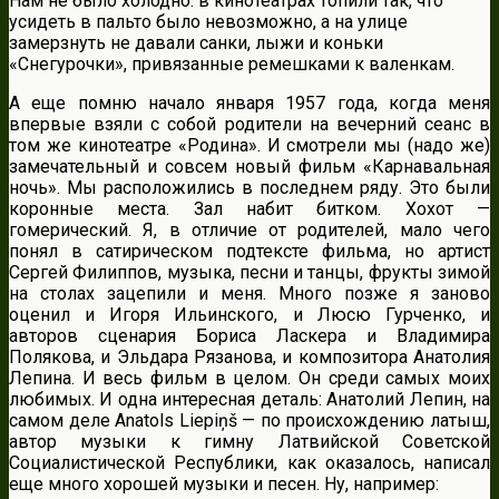
Нам не было холодно: в кинотеатрах топили так, что
усидеть в пальто было невозможно, а на улице
замерзнуть не давали санки, лыжи и коньки
«Снегурочки», привязанные ремешками к валенкам.
А еще помню начало января 1957 года, когда меня
впервые взяли с собой родители на вечерний сеанс в
том же кинотеатре «Родина». И смотрели мы (надо же)
замечательный и совсем новый фильм «Карнавальная
ночь». Мы расположились в последнем ряду. Это были
коронные места. Зал набит битком. Хохот —
гомерический. Я, в отличие от родителей, мало чего
понял в сатирическом подтексте фильма, но артист
Сергей Филиппов, музыка, песни и танцы, фрукты зимой
на столах зацепили и меня. Много позже я заново
оценил и Игоря Ильинского, и Люсю Гурченко, и
авторов сценария Бориса Ласкера и Владимира
Полякова, и Эльдара Рязанова, и композитора Анатолия
Лепина. И весь фильм в целом. Он среди самых моих
любимых. И одна интересная деталь: Анатолий Лепин, на
самом деле Anatols Liepiņš — по происхождению латыш,
автор музыки к гимну Латвийской Советской
Социалистической Республики, как оказалось, написал
еще много хорошей музыки и песен. Ну, например: