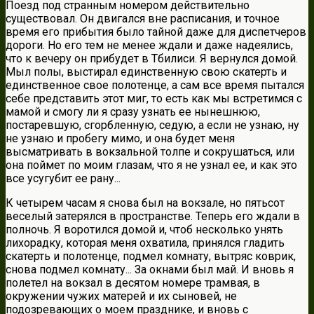
Поезд под странным номером действительно
существовал. Он двигался вне расписания, и точное
время его прибытия было тайной даже для диспетчеров
дороги. Но его тем не менее ждали и даже надеялись,
что к вечеру он прибудет в Тбилиси. Я вернулся домой.
Мыл полы, выстирал единственную свою скатерть и
единственное свое полотенце, а сам все время пытался
себе представить этот миг, то есть как мы встретимся с
мамой и смогу ли я сразу узнать ее нынешнюю,
постаревшую, сгорбленную, седую, а если не узнаю, ну
не узнаю и пробегу мимо, и она будет меня
высматривать в вокзальной толпе и сокрушаться, или
она поймет по моим глазам, что я не узнал ее, и как это
все усугубит ее рану...
К четырем часам я снова был на вокзале, но пятьсот
веселый затерялся в пространстве. Теперь его ждали в
полночь. Я воротился домой и, чтоб несколько унять
лихорадку, которая меня охватила, принялся гладить
скатерть и полотенце, подмел комнату, вытряс коврик,
снова подмел комнату... За окнами был май. И вновь я
полетел на вокзал в десятом номере трамвая, в
окружении чужих матерей и их сыновей, не
подозревающих о моем празднике, и вновь с