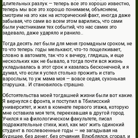
длительных разлук — теперь все это хорошо известно,
теперь мы все это хорошо понимаем, объясняем,
смотрим на это как на исторический факт, иногда даже
забывая, что сами во всем этом варились, что сами
были участниками тех событий, что нас самих это
задевало, даже ударяло и ранило...
Тогда десять лет были для меня громадным сроком, не
то что теперь: годы мелькают, что-то пощелкивает,
словно в автомате, так что к вечеру, глядишь, и еще
нескольких как не бывало, а тогда почти вся жизнь
укладывалась в этот срок и казалась бесконечной, и я
думал, что если я успел столько прожить и стать
взрослым, то уж мама моя — вовсе седая, сухонькая
старушка... И становилось страшно.
Обстоятельства моей тогдашней жизни были вот какие.
Я вернулся с фронта, и поступил в Тбилисский
университет, и жил в комнате первого этажа, которую
мне оставила моя тетя, переехавшая в другой город.
Учился я на филологическом факультете, писал
подражательные стихи, жил, как мог жить одинокий
студент в послевоенные годы — не загадывая на
будущее, без денег, без отчаяния. Влюблялся, сгорал, и