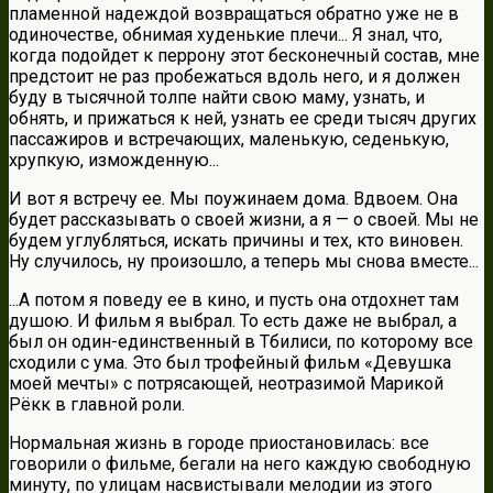
пламенной надеждой возвращаться обратно уже не в
одиночестве, обнимая худенькие плечи... Я знал, что,
когда подойдет к перрону этот бесконечный состав, мне
предстоит не раз пробежаться вдоль него, и я должен
буду в тысячной толпе найти свою маму, узнать, и
обнять, и прижаться к ней, узнать ее среди тысяч других
пассажиров и встречающих, маленькую, седенькую,
хрупкую, изможденную...
И вот я встречу ее. Мы поужинаем дома. Вдвоем. Она
будет рассказывать о своей жизни, а я — о своей. Мы не
будем углубляться, искать причины и тех, кто виновен.
Ну случилось, ну произошло, а теперь мы снова вместе...
...А потом я поведу ее в кино, и пусть она отдохнет там
душою. И фильм я выбрал. То есть даже не выбрал, а
был он один-единственный в Тбилиси, по которому все
сходили с ума. Это был трофейный фильм «Девушка
моей мечты» с потрясающей, неотразимой Марикой
Рёкк в главной роли.
Нормальная жизнь в городе приостановилась: все
говорили о фильме, бегали на него каждую свободную
минуту, по улицам насвистывали мелодии из этого