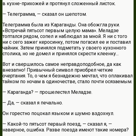
в кухне-прихожей и протянул сложенный листок.
— Телеграмма, — сказал он шепотом.
Телеграмма была из Караганды. Она обожгла руки.
«Встречай пятьсот первым целую мама». Меладзе
топтался рядом, сопел и наблюдал за мной. Я ни с того
ни с сего зажег керосинку, потом погасил ее и поставил
чайник. Затем принялся подметать у своего кухонного
столика, но не домел и принялся скрести клеенку...
Вот и свершилось самое неправдоподобное, да как
внезапно! Привычный символ приобрел четкие
очертания. То, о чем я безнадежно мечтал, что оплакивал
тайком по ночам в одиночестве, стало почти осязаемым.
— Караганда? — прошелестел Меладзе.
— Да, — сказал я печально.
Он горестно поцокал языком и шумно вздохнул.
— Какой-то пятьсот первый поезд, — сказал я, —
наверное, ошибка. Разве поезда имеют такие номера?