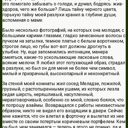
это помогало забывать о голоде, и думал, бодрясь: жив-
здоров, чего же больше? Лишь тайну черного цвета,
горькую тайну моей разлуки хранил в глубине души,
вспоминая о маме.
Было несколько фотографий, на которых она молодая, с
большими карими глазами; гладко зачесанные волосы с
пучком на затылке, темное платье с белым воротником,
строгое лицо, но губы вот-вот должны дрогнуть в
улыбке. Ну, еще запомнились интонации, манера
смеяться, какие-то ускользающие ласковые слова,
всякие мелочи. Я любил этот потухающий образ, страдал
в разлуке, но был он для меня не более чем символ,
милый и призрачный, высокопарный и неконкретный.
За стеной моей комнаты жил сосед Меладзе, пожилой,
грузный, с растопыренными ушами, из которых лезла
седая шерсть, неряшливый, насупленный,
неразговорчивый, особенно со мной, словно боялся, что
я попрошу взаймы. Возвращался с работы неизвестным
образом, никто не видел его входящим в двери. Сейчас
мне кажется, что он влетал в форточку и вылетал из нее
вместе со своим потертым коричневым портфелем. Кем
он был, чем занимался — теперь я этого не помню, да и