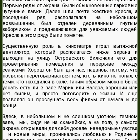
Первые ряды от экрана были обыкновенные парковые
чугунные лавки. Далее шли почти жесткие кресла, а
последний ряд располагался на небольшом
возвышении, был отделен деревянным гнутым
заборчиком и предназначался для уважаемых людей.
Кресла в этом ряду были помягче.
Существенную роль в кинотеатре играл вытяжной
вентилятор, который располагался ниже экрана и
выходил на улицу Островского. Включали его для
проветривания помещения в перерыве между
сеансами. Хорош он был для нас, пацанов, потому, что
позволял переговариваться тем, кто в кино не попал, с
теми, кто находился в зале. Таким образом можно было
узнать есть ли в зале Марик или Валера, хороший или
нет фильм, и просто поговорить о жизни. И еще
позволял он прослушать весь фильм от начала и до
конца.
Здесь, в небольшом и не слишком уютном, темном
зале, мы, сидя не на скамейках, а на полу, у самого
экрана, открывали для себя доселе неведомые чувства
и новые миры, проникались любовью к Родине и