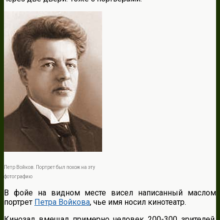
Петр Войков. Портрет был похож на эту
фотографию
В фойе на видном месте висел написанный маслом
портрет
Петра Войкова
, чье имя носил кинотеатр.
Кинозал вмещал примерно человек 200-300 зрителей.