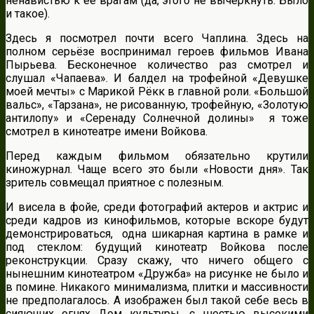
ненавистью к ее врагам (да, этого не вычеркнуть. Было
и такое).
Здесь я посмотрел почти всего Чаплина. Здесь на
полном серьёзе воспринимал героев фильмов Ивана
Пырьева. Бесконечное количество раз смотрел и
слушал «Чапаева». И балдел на трофейной «Девушке
моей мечты» с Марикой Рёкк в главной роли. «Большой
вальс», «Тарзана», не рисованную, трофейную, «Золотую
антилопу» и «Серенаду Солнечной долины» я тоже
смотрел в кинотеатре имени Войкова.
Перед каждым фильмом обязательно крутили
киножурнал. Чаще всего это были «Новости дня». Так
зритель совмещал приятное с полезным.
И висела в фойе, среди фотографий актеров и актрис и
среди кадров из кинофильмов, которые вскоре будут
демонстрироваться, одна шикарная картина в рамке и
под стеклом: будущий кинотеатр Войкова после
реконструкции. Сразу скажу, что ничего общего с
нынешним кинотеатром «Дружба» на рисунке не было и
в помине. Никакого минимализма, плитки и массивности
не предполагалось. А изображен был такой себе весь в
сияющих огнях Дом культуры, с шестью высокими