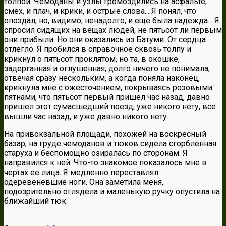
толпой. Чемоданы и узлы громоздились на асфальте,
смех, и плач, и крики, и острые слова... Я понял, что
опоздал, но, видимо, ненадолго, и еще была надежда... Я
спросил сидящих на вещах людей, не пятьсот ли первым
они прибыли. Но они оказались из Батуми. От сердца
отлегло. Я пробился в справочное сквозь толпу и
крикнул о пятьсот проклятом, но та, в окошке,
задерганная и оглушенная, долго ничего не понимала,
отвечая сразу нескольким, а когда поняла наконец,
крикнула мне с ожесточением, покрываясь розовыми
пятнами, что пятьсот первый пришел час назад, давно
пришел этот сумасшедший поезд, уже никого нету, все
вышли час назад, и уже давно никого нету...
На привокзальной площади, похожей на воскресный
базар, на груде чемоданов и тюков сидела сгорбленная
старуха и беспомощно озиралась по сторонам. Я
направился к ней. Что-то знакомое показалось мне в
чертах ее лица. Я медленно переставлял
одеревеневшие ноги. Она заметила меня,
подозрительно оглядела и маленькую ручку опустила на
ближайший тюк.