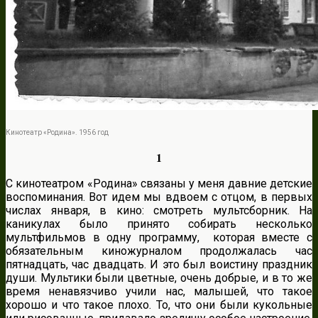
Кинотеатр «Родина». 1956 год
1
C кинотеатром «Родина» связаны у меня давние детские
воспоминания. Вот идем мы вдвоем с отцом, в первых
числах января, в кино: смотреть мультсборник. На
каникулах было принято собирать несколько
мультфильмов в одну программу, которая вместе с
обязательным киножурналом продолжалась час
пятнадцать, час двадцать. И это был воистину праздник
души. Мультики были цветные, очень добрые, и в то же
время ненавязчиво учили нас, малышей, что такое
хорошо и что такое плохо. То, что они были кукольные