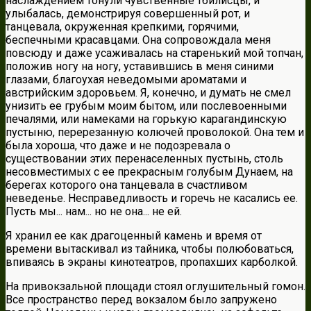
наслаждением тонули чувственные тбилисцы, и
улыбалась, демонстрируя совершенный рот, и
танцевала, окруженная крепкими, горячими,
беспечными красавцами. Она сопровождала меня
повсюду и даже усаживалась на старенький мой топчан,
положив ногу на ногу, уставившись в меня синими
глазами, благоухая неведомыми ароматами и
австрийским здоровьем. Я, конечно, и думать не смел
унизить ее грубым моим бытом, или послевоенными
печалями, или намеками на горькую карагандинскую
пустыню, перерезанную колючей проволокой. Она тем и
была хороша, что даже и не подозревала о
существовании этих перенаселенных пустынь, столь
несовместимых с ее прекрасным голубым Дунаем, на
берегах которого она танцевала в счастливом
неведенье. Несправедливость и горечь не касались ее.
Пусть мы... нам... но не она... не ей.
Я хранил ее как драгоценный камень и время от
времени вытаскивал из тайника, чтобы полюбоваться,
впиваясь в экраны кинотеатров, пропахших карболкой.
На привокзальной площади стоял оглушительный гомон.
Все пространство перед вокзалом было запружено