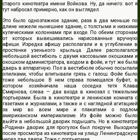
старого кинотеатра имени Войкова. Ну, да ничего: вот я
тут набросал примерно, как он выглядел.
Это было одноэтажное здание, раза в два меньше по
длине нежели нынешнее здание, с толстыми и низкими
купеческими колоннами при входе. По обеим сторонам
от которых вывешивались нарисованные вручную
афиши. Изредка афишу располагали и в углублении в
простенке узенького крыльца. Далее располагался
небольшой вестибюль с двумя кассовыми окошками и
окошком администратора, входом в фойе, и тут же была
дверь в аппаратную. Пол в вестибюле обычно посыпали
опилками, чтобы впитывали грязь с галош. Фойе было
тоже небольшое. В нем справа помещался буфет, в
котором хозяйничала наша соседка тетя Клава
Смирнова, слева — два входа в кинозал с тяжелыми
портьерами. Была в кинотеатре и ленинская комната с
газетами и журналами, а также и с наглядной агитацией
за мир во всем мире и плакатами о подлом
американском империализме. Из фойе можно было
выйти в небольшой дворик подышать. Но в кинотеатре
«Родина» дворик для прогулок был покруче. Выходили
после просмотра из кинотеатра на улицу Ленинградскую
через две двери. Тоже с портьерами.