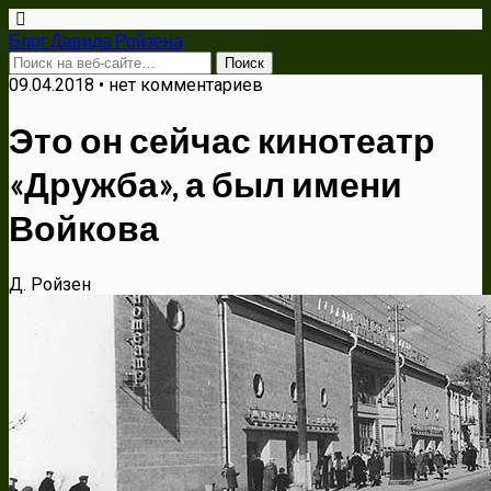
Блог Давида Ройзена
09.04.2018 • нет комментариев
Это он сейчас кинотеатр
«Дружба», а был имени
Войкова
Д. Ройзен