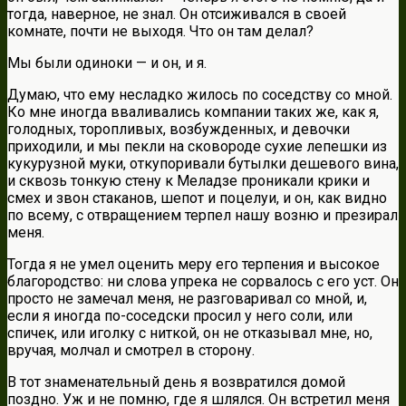
тогда, наверное, не знал. Он отсиживался в своей
комнате, почти не выходя. Что он там делал?
Мы были одиноки — и он, и я.
Думаю, что ему несладко жилось по соседству со мной.
Ко мне иногда вваливались компании таких же, как я,
голодных, торопливых, возбужденных, и девочки
приходили, и мы пекли на сковороде сухие лепешки из
кукурузной муки, откупоривали бутылки дешевого вина,
и сквозь тонкую стену к Меладзе проникали крики и
смех и звон стаканов, шепот и поцелуи, и он, как видно
по всему, с отвращением терпел нашу возню и презирал
меня.
Тогда я не умел оценить меру его терпения и высокое
благородство: ни слова упрека не сорвалось с его уст. Он
просто не замечал меня, не разговаривал со мной, и,
если я иногда по-соседски просил у него соли, или
спичек, или иголку с ниткой, он не отказывал мне, но,
вручая, молчал и смотрел в сторону.
В тот знаменательный день я возвратился домой
поздно. Уж и не помню, где я шлялся. Он встретил меня