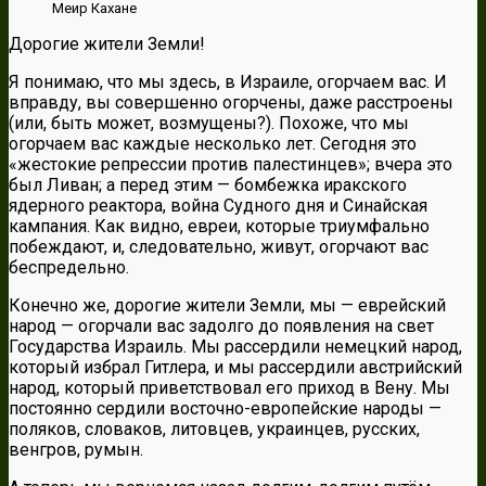
Меир Кахане
Дорогие жители Земли!
Я понимаю, что мы здесь, в Израиле, огорчаем вас. И
вправду, вы совершенно огорчены, даже расстроены
(или, быть может, возмущены?). Похоже, что мы
огорчаем вас каждые несколько лет. Сегодня это
«жестокие репрессии против палестинцев»; вчера это
был Ливан; а перед этим — бомбежка иракского
ядерного реактора, война Судного дня и Синайская
кампания. Как видно, евреи, которые триумфально
побеждают, и, следовательно, живут, огорчают вас
беспредельно.
Конечно же, дорогие жители Земли, мы — еврейский
народ — огорчали вас задолго до появления на свет
Государства Израиль. Мы рассердили немецкий народ,
который избрал Гитлера, и мы рассердили австрийский
народ, который приветствовал его приход в Вену. Мы
постоянно сердили восточно-европейские народы —
поляков, словаков, литовцев, украинцев, русских,
венгров, румын.