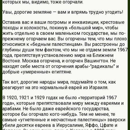
которых мы, видимо, тоже огорчали.
Увы, дорогие земляне — вам и впрямь трудно угодить!
Оставив вас и ваши погромы и инквизиции, крестовые
походы и холокосты, покинув «большой мир», чтобы
жить отдельно в своем маленьком государстве, мы по-
прежнему огорчаем вас. Вы огорчены тем, что мы плохо
относимся к «бедным палестинцам». Вы расстроены до
глубины души тем фактом, что мы не отдаем земли 1967
года, препятствуя установлению мира на Ближнем
Востоке. Москва огорчена, и огорчен Вашингтон. Не
находят себе места от огорчения арабы-"радикалы" и
добрые «умеренные» египтяне.
Так вот, дорогие народы мира, подумайте о том, как
реагирует на это нормальный еврей из Израиля.
В 1920, 1921 и 1929 годах не было «территорий 1967
года», которые препятствовали миру между евреями и
арабами. Не было даже еврейского государства,
которое бы огорчало кого-нибудь. Тем не менее, те
самые «угнетенные и несчастные палестинцы» зверски
убили десятки евреев в Иерусалиме, Яффо, Цфате и