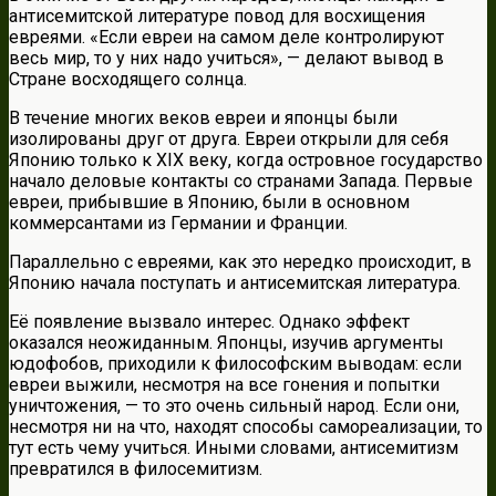
антисемитской литературе повод для восхищения
евреями. «Если евреи на самом деле контролируют
весь мир, то у них надо учиться», — делают вывод в
Стране восходящего солнца.
В течение многих веков евреи и японцы были
изолированы друг от друга. Евреи открыли для себя
Японию только к XIX веку, когда островное государство
начало деловые контакты со странами Запада. Первые
евреи, прибывшие в Японию, были в основном
коммерсантами из Германии и Франции.
Параллельно с евреями, как это нередко происходит, в
Японию начала поступать и антисемитская литература.
Её появление вызвало интерес. Однако эффект
оказался неожиданным. Японцы, изучив аргументы
юдофобов, приходили к философским выводам: если
евреи выжили, несмотря на все гонения и попытки
уничтожения, — то это очень сильный народ. Если они,
несмотря ни на что, находят способы самореализации, то
тут есть чему учиться. Иными словами, антисемитизм
превратился в филосемитизм.