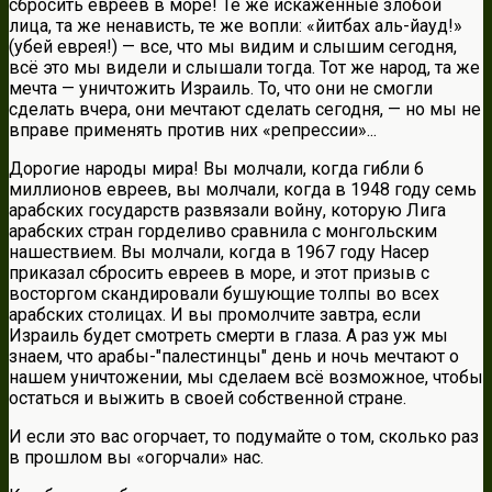
сбросить евреев в море! Те же искаженные злобой
лица, та же ненависть, те же вопли: «йитбах аль-йауд!»
(убей еврея!) — все, что мы видим и слышим сегодня,
всё это мы видели и слышали тогда. Тот же народ, та же
мечта — уничтожить Израиль. То, что они не смогли
сделать вчера, они мечтают сделать сегодня, — но мы не
вправе применять против них «репрессии»...
Дорогие народы мира! Вы молчали, когда гибли 6
миллионов евреев, вы молчали, когда в 1948 году семь
арабских государств развязали войну, которую Лига
арабских стран горделиво сравнила с монгольским
нашествием. Вы молчали, когда в 1967 году Насер
приказал сбросить евреев в море, и этот призыв с
восторгом скандировали бушующие толпы во всех
арабских столицах. И вы промолчите завтра, еcли
Израиль будет смотреть смерти в глаза. А раз уж мы
знаем, что арабы-"палестинцы" день и ночь мечтают о
нашем уничтожении, мы сделаем всё возможное, чтобы
остаться и выжить в своей собственной стране.
И если это вас огорчает, то подумайте о том, сколько раз
в прошлом вы «огорчали» нас.