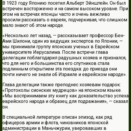
В 1923 году Японию посетил Альберт Эйнштейн. Он был
встречен восторженно и на самом высоком уровне. При
этом на встречах японцы часто и очень вежливо
просили рассказать о евреях, подчеркивая, что слишком
мало знают об этом народе.
«Несколько лет назад, — рассказывает профессор Бен-
Ами Шилони, один из ведущих экспертов по Японии, —
мы принимали группу японских ученых в Еврейском
университете Иерусалима. После встречи глава
делегации поблагодарил радушных хозяев и признался,
что для него и большинства его спутников стала
подлинным открытием эта поездка: до приезда они
почти ничего не знали об Израиле и еврейском народе».
Глава делегации также преподнес хозяевам подарок:
«Протоколы сионских мудрецов» на японском языке.
«Мы воспринимаем эту книгу как доказательство успеха
еврейского народа и образец для подражания», — сказал
он.
В специальной литературе описан эпизод, как ряд
офицеров армии и флота, чиновников японской
администрации в Маньчжурии, уверовавших в