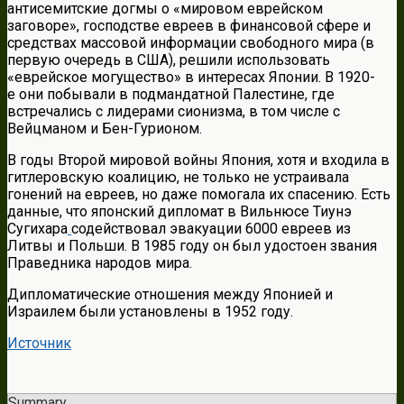
антисемитские догмы о «мировом еврейском
заговоре», господстве евреев в финансовой сфере и
средствах массовой информации свободного мира (в
первую очередь в США), решили использовать
«еврейское могущество» в интересах Японии. В 1920-
е они побывали в подмандатной Палестине, где
встречались с лидерами сионизма, в том числе с
Вейцманом и Бен-Гурионом.
В годы Второй мировой войны Япония, хотя и входила в
гитлеровскую коалицию, не только не устраивала
гонений на евреев, но даже помогала их спасению. Есть
данные, что японский дипломат в Вильнюсе Тиунэ
Сугихара
содействовал эвакуации 6000 евреев из
Литвы и Польши. В 1985 году он был удостоен звания
Праведника народов мира.
Дипломатические отношения между Японией и
Израилем были установлены в 1952 году.
Источник
Summary