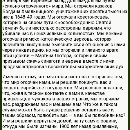
А теперь мы вернемся назад долгим-долгим путём
«сильно огорченного» мира. Мы огорчали казаков
Богдана Хмельницкого, уничтоживших десятки тысяч из
нас в 1648-49 годах. Мы огорчали крестоносцев,
которые на своем пути к «освобождению Святой
земли» были настолько расстроены евреями, что
убивали нас в неисчислимых количествах. Мы веками
огорчали римско-католическую церковь, которая
посчитала наилучшим выяснить свои отношения c нами
через инквизицию, но мы огорчали и главного врага
этой церкви — Мартина Лютера, который своим
призывом сжечь синагоги и евреев вместе с ними
продемонстрировал восхитительный христианский дух.
Именно потому, что мы стали настолько огорчены тем,
что мир огорчен нами, мы решили покинуть вас и
создать еврейское государство. Мы резонно полагали,
что, живя в тесном контакте с вами в качестве
пришельцев-чужаков в ваших странах, мы огорчаем
вас, раздражаем вас и мешаем вам. Что же в таком
случае может быть лучше решения оставить вас и,
таким образом, полюбить вас — а вы бы полюбили нас?
И мы решили вернуться домой, на ту самую родину,
откуда мы были изгнаны 1900 лет назад римлянами,