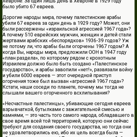
Хевроне. За один лишь день в Хевроне в 1929 году
было убито 67 евреев.
Дорогие народы мира, почему палестинские арабы
убили 67 евреев за один день в 1929 году? Может, они
были рассержены «израильской агрессией 1967 года»?
А почему 510 еврейских мужчин, женщин и детей стали
жертвами арабских «беспорядков» 1936-39 годов? Уж
не потому ли, что арабы были огорчены 1967 годом? А
когда Вы, народы мира, предложили ООН в 1947 году
«план раздела», по которому рядом с крохотным
Израилем должно было быть создано «Палестинское
государство», и арабы завопили «нет!», развязали войну
и убили 6000 евреев — этот очередной приступ
огорчения тоже был вызван «агрессией 1967 года»?
Кстати, наши соседи по планете, почему мы тогда не
слышали вашего огорченного всхлипывания?
«Несчастные палестинцы», убивающие сегодня евреев
взрывчаткой, бутылками с зажигательной смесью и
камнями, — это часть того самого народа, обладавшего в
свое время всей той территорией, которую они сейчас
требуют для создания своего государства, но тогда они
не удовлетворились ею, ибо их цель всегда была —