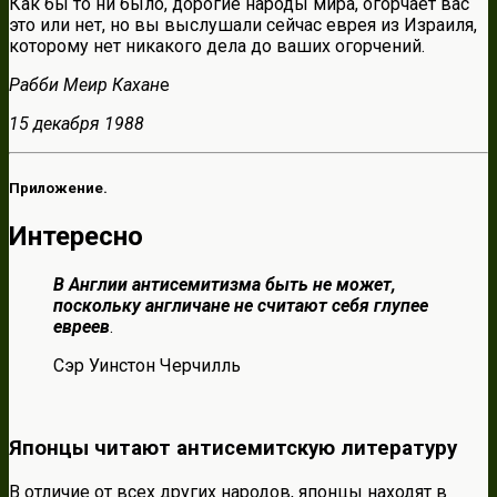
Как бы то ни было, дорогие народы мира, огорчает вас
это или нет, но вы выслушали сейчас еврея из Израиля,
которому нет никакого дела до ваших огорчений.
Рабби Меир Кахан
е
15 декабря 1988
Приложение.
Интересно
В Англии антисемитизма быть не может,
поскольку англичане не считают себя глупее
евреев
.
Сэр Уинстон Черчилль
Японцы читают антисемитскую литературу
В отличие от всех других народов, японцы находят в