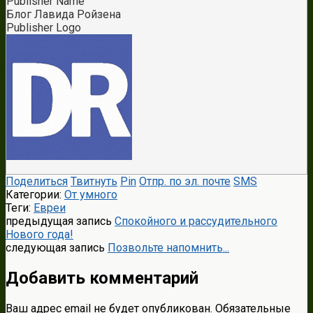
Publisher Name
Блог Лавида Ройзена
Publisher Logo
Поделиться
Твитнуть
Pin
Отпр. по эл. почте
SMS
Категории:
От умного
Теги:
Евреи
предыдущая запись
Спокойного и рассудительного
Нового года!
следующая запись
Позвольте напомнить...
Добавить комментарий
Ваш адрес email не будет опубликован.
Обязательные